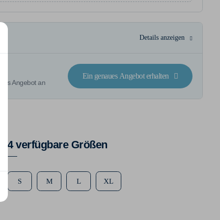
Details anzeigen
Ein genaues Angebot erhalten
rtes Angebot an
4 verfügbare Größen
S
M
L
XL