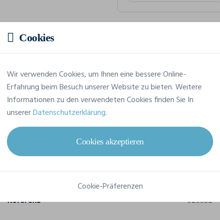
Cookies
Geschätzter Preis
Preis auf Anfrage
Wir verwenden Cookies, um Ihnen eine bessere Online-
Fordern Sie Ihr maßgeschneide
Erfahrung beim Besuch unserer Website zu bieten. Weitere
Informationen zu den verwendeten Cookies finden Sie In
unserer
Datenschutzerklärung
.
Cookies akzeptieren
Merkmale
Marke
Clique
Cookie-Präferenzen
Referenz
029382