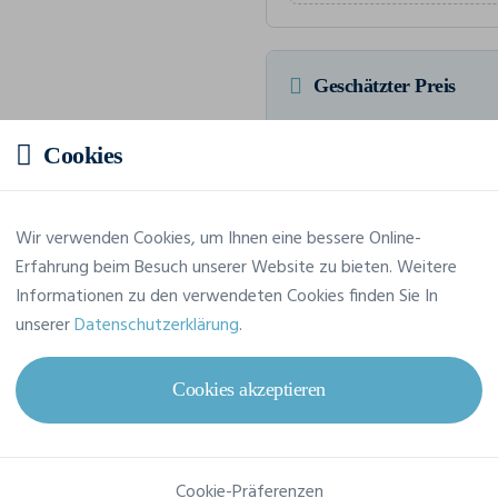
Geschätzter Preis
Cookies
6,50 € inkl. MwSt.
/Stü
HTVA Insgesamt 64,97 € inkl. M
Wir verwenden Cookies, um Ihnen eine bessere Online-
Erfahrung beim Besuch unserer Website zu bieten. Weitere
Informationen zu den verwendeten Cookies finden Sie In
unserer
Datenschutzerklärung
.
Merkmale
Cookies akzeptieren
Marke
Build Your Brand
Referenz
BY032
Cookie-Präferenzen