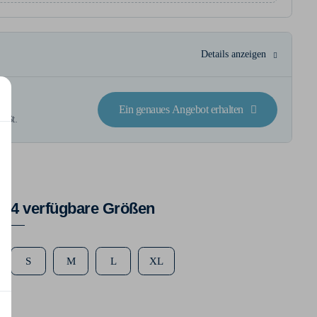
Details anzeigen
ck
Ein genaues Angebot erhalten
wSt.
4 verfügbare Größen
S
M
L
XL