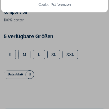
190 g/m²
Cookie-Präferenzen
Komposition
100% coton
5 verfügbare Größen
S
M
L
XL
XXL
Datenblatt