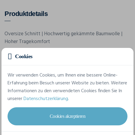
Produktdetails
Oversize Schnitt | Hochwertig gekämmte Baumwolle |
Hoher Tragekomfort
Cookies
Merkmale
Wir verwenden Cookies, um Ihnen eine bessere Online-
Erfahrung beim Besuch unserer Website zu bieten. Weitere
Marke
Informationen zu den verwendeten Cookies finden Sie In
Build Your Brand
unserer
Datenschutzerklärung
.
Referenz
BY122
Cookies akzeptieren
Grammatur