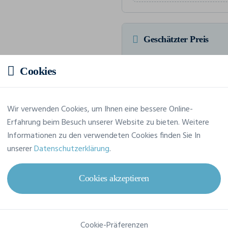
Geschätzter Preis
Cookies
Preis auf Anfrage
Fordern Sie Ihr maßgeschneide
Wir verwenden Cookies, um Ihnen eine bessere Online-
Erfahrung beim Besuch unserer Website zu bieten. Weitere
Informationen zu den verwendeten Cookies finden Sie In
unserer
Datenschutzerklärung
.
Merkmale
Cookies akzeptieren
Marke
Build Your Brand
Referenz
BY083
Cookie-Präferenzen