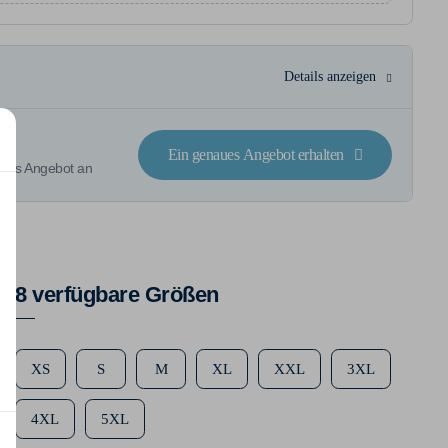
Details anzeigen
Ein genaues Angebot erhalten
rtes Angebot an
8 verfügbare Größen
XS
S
M
XL
XXL
3XL
4XL
5XL