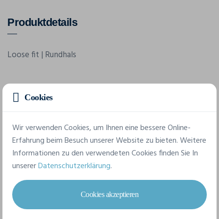
Produktdetails
Loose fit | Rundhals
Merkmale
Cookies
Marke
Wir verwenden Cookies, um Ihnen eine bessere Online-
Build Your Brand
Erfahrung beim Besuch unserer Website zu bieten. Weitere
Informationen zu den verwendeten Cookies finden Sie In
Referenz
unserer
Datenschutzerklärung
.
BB035
Grammatur
Cookies akzeptieren
140 g/m²