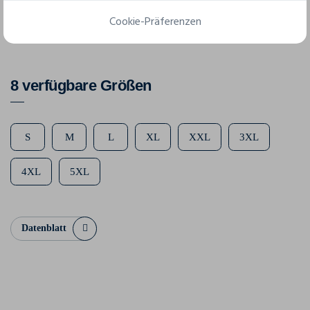
Komposition
Cookie-Präferenzen
100% coton
8 verfügbare Größen
S
M
L
XL
XXL
3XL
4XL
5XL
Datenblatt