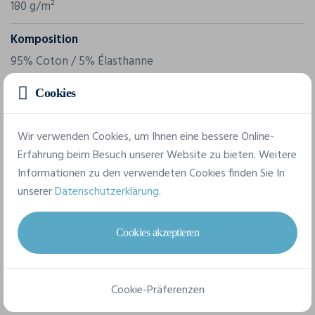
180 g/m²
Komposition
95% Coton / 5% Élasthanne
Cookies
9 verfügbare Größen
Wir verwenden Cookies, um Ihnen eine bessere Online-
Erfahrung beim Besuch unserer Website zu bieten. Weitere
XS
S
M
L
XL
XXL
Informationen zu den verwendeten Cookies finden Sie In
unserer
Datenschutzerklärung
.
3XL
4XL
5XL
Cookies akzeptieren
Datenblatt
Cookie-Präferenzen