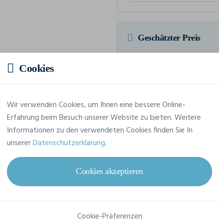
Geschätzter Preis
Cookies
7,33 € inkl. MwSt.
/Stü
HTVA Insgesamt 73,30 € inkl. M
Wir verwenden Cookies, um Ihnen eine bessere Online-
Erfahrung beim Besuch unserer Website zu bieten. Weitere
Informationen zu den verwendeten Cookies finden Sie In
unserer
Datenschutzerklärung
.
Merkmale
Cookies akzeptieren
Marke
Build Your Brand
Referenz
BY038
Cookie-Präferenzen