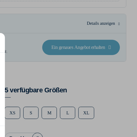
Details anzeigen
ck
Ein genaues Angebot erhalten
wSt.
5 verfügbare Größen
XS
S
M
L
XL