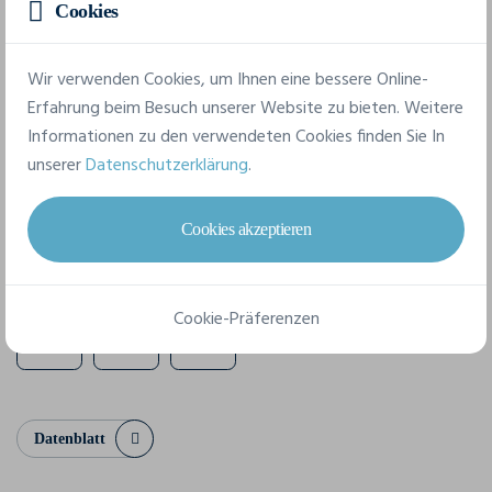
Cookies
140 g/m²
Komposition
Wir verwenden Cookies, um Ihnen eine bessere Online-
Erfahrung beim Besuch unserer Website zu bieten. Weitere
100% coton (Heather Grey: 90% coton / 10% viscose),
Informationen zu den verwendeten Cookies finden Sie In
(Charcoal: 60% coton / 40% polyester)
unserer
Datenschutzerklärung
.
9 verfügbare Größen
Cookies akzeptieren
XS
S
M
L
XL
XXL
Cookie-Präferenzen
3XL
4XL
5XL
Datenblatt