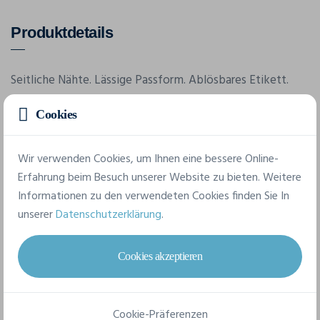
Produktdetails
Seitliche Nähte. Lässige Passform. Ablösbares Etikett.
Cookies
Merkmale
Wir verwenden Cookies, um Ihnen eine bessere Online-
Erfahrung beim Besuch unserer Website zu bieten. Weitere
Marke
Informationen zu den verwendeten Cookies finden Sie In
Bella-Canvas
unserer
Datenschutzerklärung
.
Referenz
6003
Cookies akzeptieren
Grammatur
120 g/m²
Cookie-Präferenzen