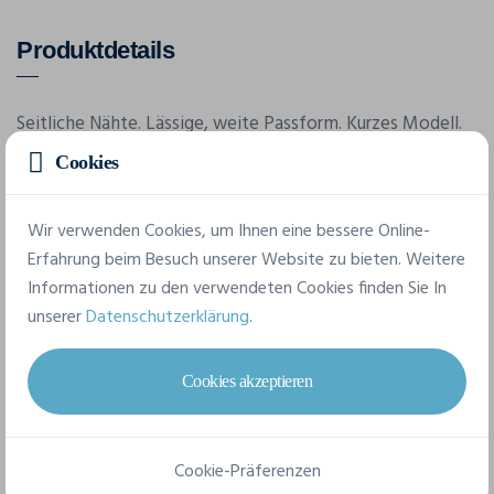
Produktdetails
Seitliche Nähte. Lässige, weite Passform. Kurzes Modell.
Ablösbares Etikett.
Cookies
Wir verwenden Cookies, um Ihnen eine bessere Online-
Merkmale
Erfahrung beim Besuch unserer Website zu bieten. Weitere
Informationen zu den verwendeten Cookies finden Sie In
Marke
unserer
Datenschutzerklärung
.
Bella-Canvas
Cookies akzeptieren
Referenz
8882
Grammatur
Cookie-Präferenzen