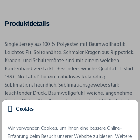
Produktdetails
Single Jersey aus 100 % Polyester mit Baumwollhaptik.
Leichtes Fit. Seitennähte. Schmaler Kragen aus Rippstrick.
Kragen- und Schulternähte sind mit einem weichen
Kantenband verstärkt. Besonders weiche Qualität. T-shirt.
"B&C No Label" für ein müheloses Relabeling.
Sublimationsfreundlich. Sublimationsgewebe: stark
leuchtender Druck. Baumwollgefühl: weiche, angenehme
Textur. Glatte Oberfläche, die sich optimal für Siebdruck
eignet.
Cookies
Wir verwenden Cookies, um Ihnen eine bessere Online-
Erfahrung beim Besuch unserer Website zu bieten. Weitere