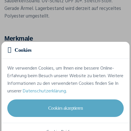
Sauberkeitsband. UV-Schutz UPF 30+. Stretch-Stoff.
Gerade Ärmel. Lagerbestand wird derzeit auf recyceltes
Polyester umgestellt.
Merkmale
Cookies
Marke
Awdis
Wir verwenden Cookies, um Ihnen eine bessere Online-
Erfahrung beim Besuch unserer Website zu bieten. Weitere
Referenz
Informationen zu den verwendeten Cookies finden Sie In
JC020J
unserer
Datenschutzerklärung
.
Grammatur
135 g/m²
Cookies akzeptieren
Komposition