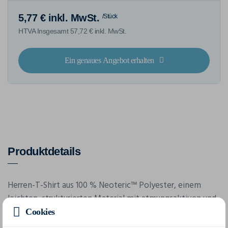
5,77 € inkl. MwSt.
/Stück
HTVA Insgesamt 57,72 € inkl. MwSt.
Ein genaues Angebot erhalten
Produktdetails
Herren-T-Shirt aus 100 % Neoteric™ Polyester, einem
leichten, strukturierten Material mit atmungsaktiven und
feuchtigkeitsableitenden Eigenschaften. Sportliche
Cookies
Passform. Gerade Ärmel. Nackenband an Hals.