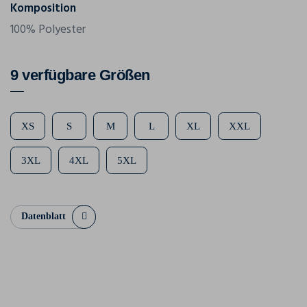
Komposition
100% Polyester
9 verfügbare Größen
XS
S
M
L
XL
XXL
3XL
4XL
5XL
Datenblatt