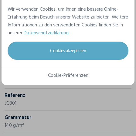
Doppelnähte. Runder Halsausschnitt. Ablösbares Etikett.
Wir verwenden Cookies, um Ihnen eine bessere Online-
Stretchmaterial. UPF 30+ UV-Schutz. Zertifiziert nach EN
Erfahrung beim Besuch unserer Website zu bieten. Weitere
13758-1. Lagerbestand wird derzeit auf recyceltes
Informationen zu den verwendeten Cookies finden Sie In
Polyester umgestellt.
unserer
Datenschutzerklärung
.
Cookies akzeptieren
Merkmale
Marke
Cookie-Präferenzen
Awdis
Referenz
JC001
Grammatur
140 g/m²