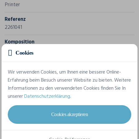
Printer
Referenz
2261041
Komposition
Außenmaterial: 100% polyester Membran TPU:
Cookies
WP5000/MVP800 Futter (Fleece): 100 % polyester
Wattierung: 100% polyester, Bluesign® APPROVED Futter:
Wir verwenden Cookies, um Ihnen eine bessere Online-
100 % polyester
Erfahrung beim Besuch unserer Website zu bieten. Weitere
Informationen zu den verwendeten Cookies finden Sie In
7 verfügbare Größen
unserer
Datenschutzerklärung
.
Cookies akzeptieren
XS
S
M
L
XL
XXL
3XL