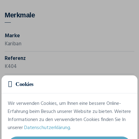
Merkmale
Marke
Kariban
Referenz
K404
Grammatur
Cookies
300 g/m²
Wir verwenden Cookies, um Ihnen eine bessere Online-
Komposition
Erfahrung beim Besuch unserer Website zu bieten. Weitere
95% Polyester, 5% Elasthan
Informationen zu den verwendeten Cookies finden Sie In
unserer
Datenschutzerklärung
.
7 verfügbare Größen