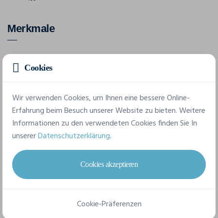
Merkmale
Marke
Cookies
Grizzly
Referenz
Wir verwenden Cookies, um Ihnen eine bessere Online-
150863
Erfahrung beim Besuch unserer Website zu bieten. Weitere
Informationen zu den verwendeten Cookies finden Sie In
Komposition
unserer
Datenschutzerklärung
.
95% polyester, 5% Elastan | Futter: 100% polyester
Cookies akzeptieren
6 verfügbare Größen
Cookie-Präferenzen
XS
S
M
L
XL
XXL