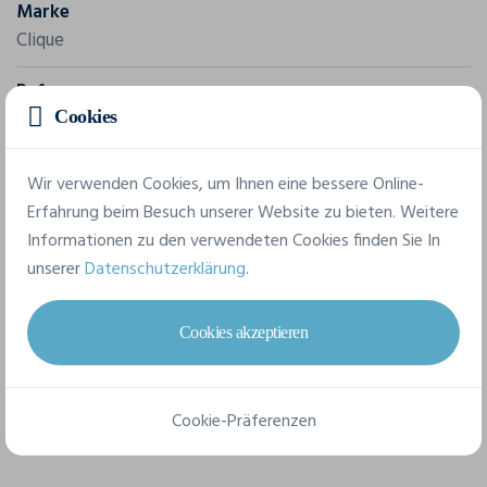
Marke
Clique
Referenz
0200916
Cookies
Komposition
Wir verwenden Cookies, um Ihnen eine bessere Online-
96% recyceltes Polyester, 4% Elastan
Erfahrung beim Besuch unserer Website zu bieten. Weitere
Informationen zu den verwendeten Cookies finden Sie In
unserer
Datenschutzerklärung
.
7 verfügbare Größen
Cookies akzeptieren
36/S
38/M
40/L
42/XL
44/XXL
34/XS
46
Cookie-Präferenzen