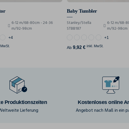
tor
Baby Tumbler
6-12 m/68-80cm - 24-36
Stanley/Stella
6-12 m/68-8
m/92-98cm
STBB187
m/92-98cm
+4
+1
. MwSt.
inkl. MwSt.
9,92 €
Ab
e Produktionszeiten
Kostenloses online A
Weltweite Lieferung
Angebot nach Maß in ein pa