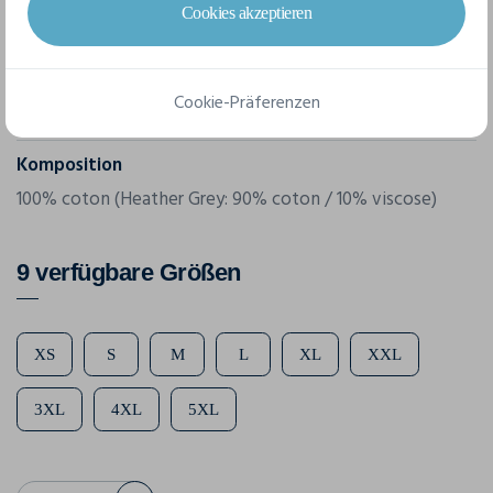
Referenz
Cookies akzeptieren
BY101
Grammatur
Cookie-Präferenzen
200 g/m²
Komposition
100% coton (Heather Grey: 90% coton / 10% viscose)
9 verfügbare Größen
XS
S
M
L
XL
XXL
3XL
4XL
5XL