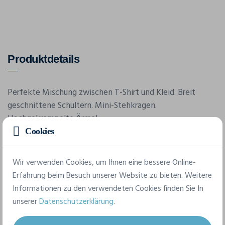
Produktdetails
Perfekte Mischung zwischen T-Shirt und Kleid. Breit
geschnittene Schultern. Mini-Stehkragen.
Hochgekrempelte Ärmel.
Cookies
Merkmale
Wir verwenden Cookies, um Ihnen eine bessere Online-
Erfahrung beim Besuch unserer Website zu bieten. Weitere
Informationen zu den verwendeten Cookies finden Sie In
Marke
unserer
Datenschutzerklärung
.
Build Your Brand