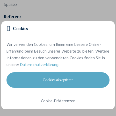
Spasso
Referenz
SP725
Cookies
Grammatur
195 g/m²
Wir verwenden Cookies, um Ihnen eine bessere Online-
Erfahrung beim Besuch unserer Website zu bieten. Weitere
Komposition
Informationen zu den verwendeten Cookies finden Sie In
100% Lyocell
unserer
Datenschutzerklärung
.
5 verfügbare Größen
Cookies akzeptieren
XS
S
M
L
XL
Cookie-Präferenzen