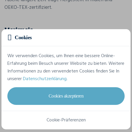
OEKO-TEX-zertifiziert.
Merkmale
Cookies
Marke
Wir verwenden Cookies, um Ihnen eine bessere Online-
4Do
Erfahrung beim Besuch unserer Website zu bieten. Weitere
Referenz
Informationen zu den verwendeten Cookies finden Sie In
120673
unserer
Datenschutzerklärung
.
Grammatur
Cookies akzeptieren
300 g/m2
Abmessung
Cookie-Präferenzen
40 x 38 cm