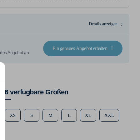
Details anzeigen
Ein genaues Angebot erhalten
rtes Angebot an
6 verfügbare Größen
XS
S
M
L
XL
XXL