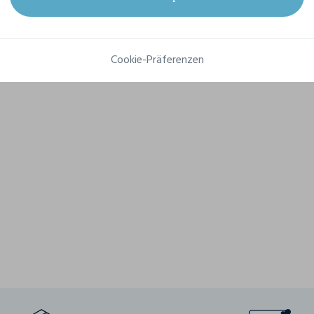
Grammatur
200 g/m2
Komposition
Single jersey Strick Elastan Bio Baumwolle, 200 g/m2
Cookie-Präferenzen