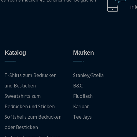
res Teams machen 4D zu einem der belgischen
in
Katalog
Marken
T-Shirts zum Bedrucken
Stanley/Stella
und Besticken
B&C
Sweatshirts zum
Fluoflash
Bedrucken und Sticken
Kariban
Softshells zum Bedrucken
Tee Jays
oder Besticken