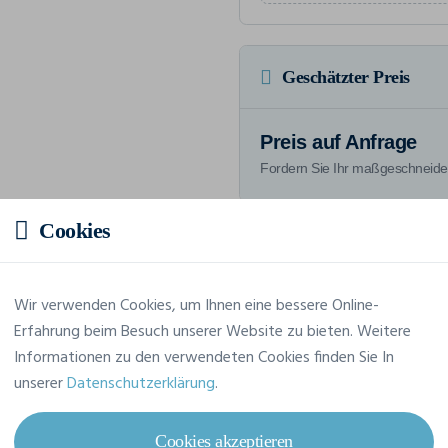
Geschätzter Preis
Preis auf Anfrage
Fordern Sie Ihr maßgeschneide
Cookies
Merkmale
Wir verwenden Cookies, um Ihnen eine bessere Online-
Erfahrung beim Besuch unserer Website zu bieten. Weitere
Informationen zu den verwendeten Cookies finden Sie In
Marke
Elevate
unserer
Datenschutzerklärung
.
Referenz
38025
Cookies akzeptieren